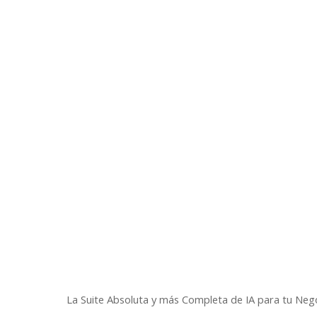
Skip
to
main
content
Aumenta tus Clien
con Inteligencia
La Suite Absoluta y más Completa de IA para tu Neg