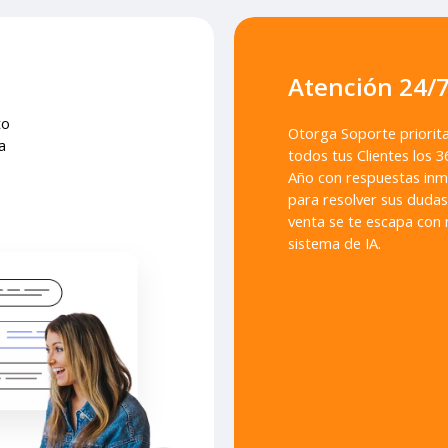
Atención 24/7
to
Otorga Soporte priorita
a
todos tus Clientes los 3
Año con respuestas inm
para resolver sus dudas
venta se te escapa con 
sistema de IA.